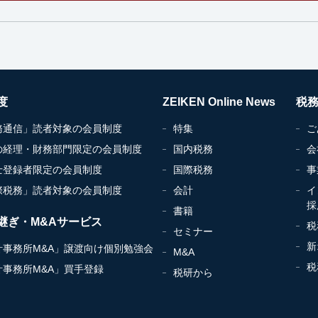
度
ZEIKEN Online News
税
務通信」読者対象の会員制度
特集
ご
の経理・財務部門限定の会員制度
国内税務
会
士登録者限定の会員制度
国際税務
事
際税務」読者対象の会員制度
会計
イ
採
書籍
継ぎ・M&Aサービス
税
セミナー
新
計事務所M&A」譲渡向け個別勉強会
M&A
税
計事務所M&A」買手登録
税研から