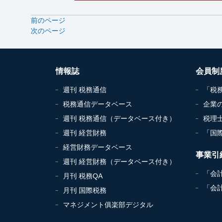
前のページ
次のページ
情報誌
会員制
週刊 税務通信
「税
税務通信データベース
企業
週刊 税務通信（データベース付き）
税理
週刊 経営財務
「国
経営財務データベース
事業引
週刊 経営財務（データベース付き）
「会
月刊 税務QA
「会
月刊 国際税務
マネジメント俱楽部デジタル