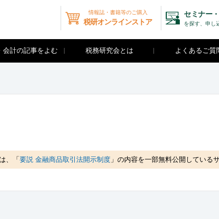
情報誌・書籍等のご購入
セミナー・
税研オンラインストア
を探す、申し
・会計の記事をよむ
税務研究会とは
よくあるご質
は、「
要説 金融商品取引法開示制度
」の内容を一部無料公開している