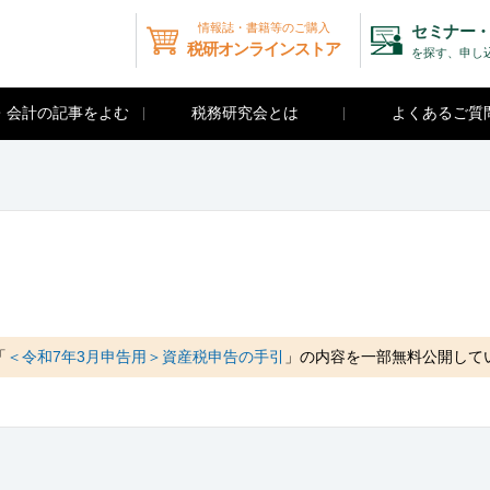
情報誌・書籍等のご購入
セミナー・
税研オンラインストア
を探す、申し
・会計の記事をよむ
税務研究会とは
よくあるご質
「
＜令和7年3月申告用＞資産税申告の手引
」の内容を一部無料公開して