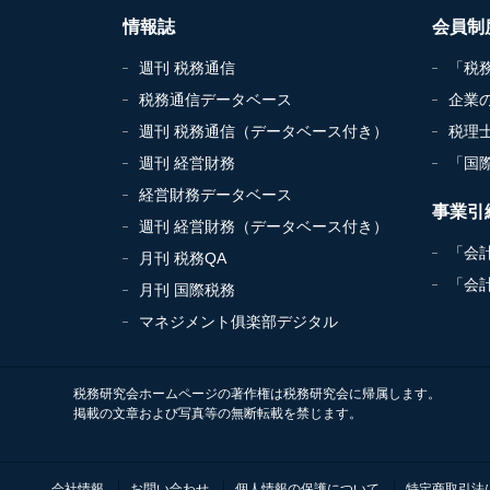
情報誌
会員制
週刊 税務通信
「税
税務通信データベース
企業
週刊 税務通信（データベース付き）
税理
週刊 経営財務
「国
経営財務データベース
事業引
週刊 経営財務（データベース付き）
「会
月刊 税務QA
「会
月刊 国際税務
マネジメント俱楽部デジタル
税務研究会ホームページの著作権は税務研究会に帰属します。
掲載の文章および写真等の無断転載を禁じます。
会社情報
お問い合わせ
個人情報の保護について
特定商取引法