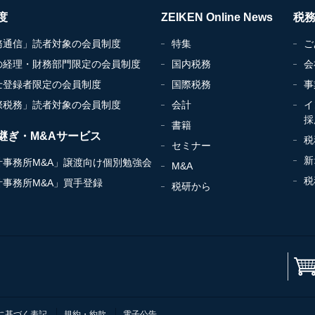
度
ZEIKEN Online News
税
務通信」読者対象の会員制度
特集
ご
の経理・財務部門限定の会員制度
国内税務
会
士登録者限定の会員制度
国際税務
事
際税務」読者対象の会員制度
会計
イ
採
書籍
継ぎ・M&Aサービス
税
セミナー
新
計事務所M&A」譲渡向け個別勉強会
M&A
税
計事務所M&A」買手登録
税研から
に基づく表記
規約・約款
電子公告