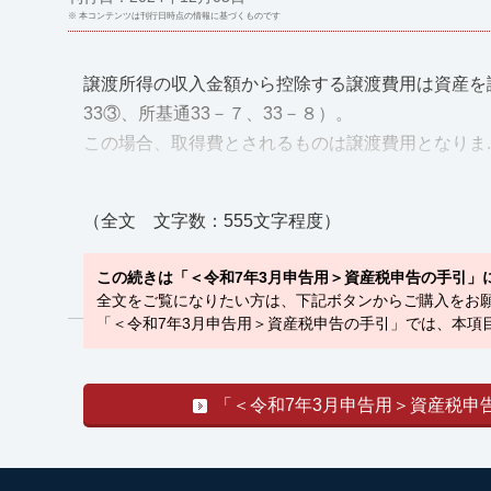
※ 本コンテンツは刊行日時点の情報に基づくものです
譲渡所得の収入金額から控除する譲渡費用は資産を
33③、所基通33－７、33－８）。
この場合、取得費とされるものは譲渡費用となりま....
（全文 文字数：555文字程度）
この続きは「＜令和7年3月申告用＞資産税申告の手引」
全文をご覧になりたい方は、下記ボタンからご購入をお
「＜令和7年3月申告用＞資産税申告の手引」では、本項
「＜令和7年3月申告用＞資産税申