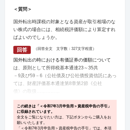
＜質問＞
国外転出時課税の対象となる資産が取引相場のな
い株式の場合には、相続税評価額により算定すれ
ばよいのでしょうか。
（回答全文 文字数：327文字程度）
回答
国外転出の時における有価証券の価額について
は、原則として所得税基本通達23～35共
－9及び59－6（公社債及び公社債投資信託にあっ
ては、財産評価基本通達第8章第2節《公社
債》の取扱……………
この続きは「＜令和7年3月申告用＞資産税申告の手引」
に収録されています。
全文をご覧になりたい方は、下記ボタンからご購入をお
願いいたします。
「＜令和7年3月申告用＞資産税申告の手引」では、本項