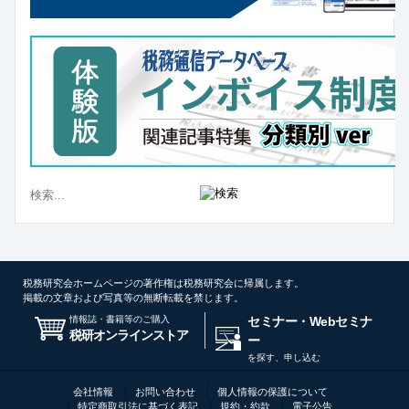
税務研究会ホームページの著作権は税務研究会に帰属します。
掲載の文章および写真等の無断転載を禁じます。
情報誌・書籍等のご購入
セミナー・Webセミナ
税研オンラインストア
ー
を探す、申し込む
会社情報
お問い合わせ
個人情報の保護について
特定商取引法に基づく表記
規約・約款
電子公告