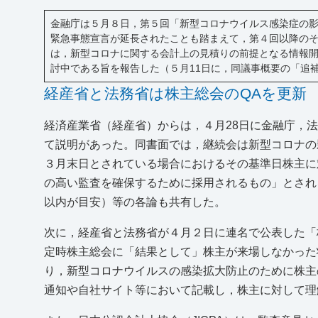
金融庁は５月８日，第５回「新型コロナウイルス感染症の
緊急事態宣言が延長されたことも踏まえて，第４回以降のそ
は，新型コロナに関する会計上の見積りの前提となる情報開
討中である旨を報告した（５月11日に，同議事概要の「追
経産省と法務省は株主総会のQAを更新
経済産業省（経産省）からは，４月28日に金融庁，法
て説明があった。同書面では，継続会は新型コロナの
３月末日とされている場合におけるその基準日株主に
の高い監査を確保するために採用されるもの」とされ
以内が目安）等の各論も共有した。
次に，経産省と法務省が４月２日に連名で公表した「
定時株主総会に「結果として」株主が来場しなかった
り，新型コロナウイルスの感染拡大防止のために株主
通知や自社サイト等において記載し，株主に対して理