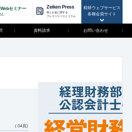
Zeiken Press
税研ウェブサービス
Webセミナー
税とお金に関する
各種会員サイト
込む
プレスリリースとコラム
問
資料請求
お問い合わせ
( 04頁)