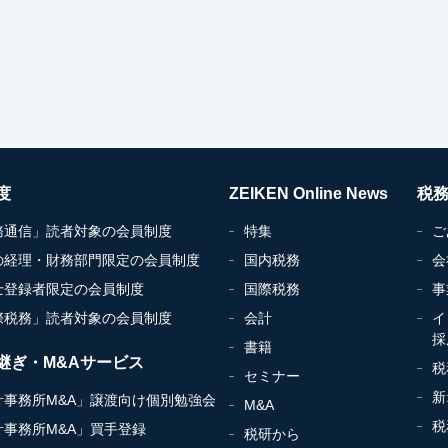
度
ZEIKEN Online News
税
務通信」読者対象の会員制度
特集
ご
の経理・財務部門限定の会員制度
国内税務
会
士登録者限定の会員制度
国際税務
事
際税務」読者対象の会員制度
会計
イ
採
書籍
継ぎ・M&Aサービス
税
セミナー
新
計事務所M&A」譲渡向け個別勉強会
M&A
税
計事務所M&A」買手登録
税研から