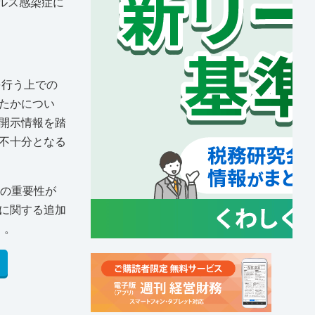
ルス感染症に
を行う上での
たかについ
開示情報を踏
不十分となる
響の重要性が
に関する追加
）。