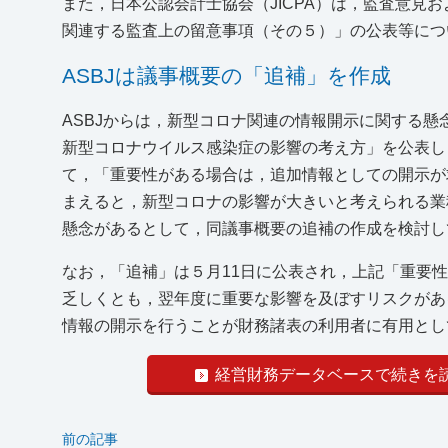
また，日本公認会計士協会（JICPA）は，監査意見
関連する監査上の留意事項（その５）」の公表等に
ASBJは議事概要の「追補」を作成
ASBJからは，新型コロナ関連の情報開示に関する懸
新型コロナウイルス感染症の影響の考え方」を公表し
て，「重要性がある場合は，追加情報としての開示が
まえると，新型コロナの影響が大きいと考えられる業
懸念があるとして，同議事概要の追補の作成を検討し
なお，「追補」は５月11日に公表され，上記「重要
乏しくとも，翌年度に重要な影響を及ぼすリスクがあ
情報の開示を行うことが財務諸表の利用者に有用と
経営財務データベースで続きを
前の記事