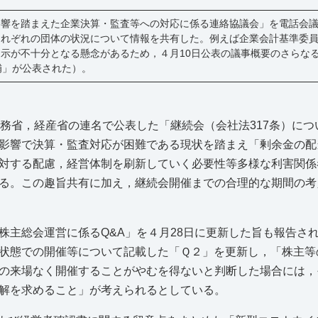
影響を踏まえた企業決算・監査等への対応に係る連絡協議会」を電話会
れぞれの団体の状況について情報を共有した。例えば企業会計基準委員会
示が不十分となる懸念があるため，４月10日公表の議事概要のさらな
補」が公表された）。
務省，経産省の連名で公表した「継続会（会社法317条）につ
影響で決算・監査対応が困難である現状を踏まえ「剰余金の配
対する配慮，経営体制を刷新していく必要性等多様な利害関係
る。この趣旨共有に加え，継続会開催までの合理的な期間の考
株主総会運営に係るQ&A」を４月28日に更新した旨も報告さ
状態での開催等について記載した「Ｑ２」を更新し，「株主等
の来場なく開催することがやむを得ないと判断した場合には，
解を求めること」が考えられるとしている。