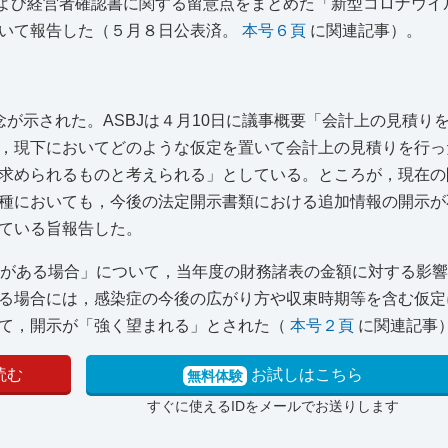
および経営者確認書に関する留意点をまとめた「新型コロナウイ
ついて報告した（５月８日公表済。
本号６頁
に関連記事）。
念が示された。ASBJは４月10日に議事概要「会計上の見積り
，現下においてどのような仮定を置いて会計上の見積りを行っ
求められるものと考えられる」としている。ところが，現在の
種においても，今後の法定開示書類における追加情報の開示が
ている旨報告した。
性がある場合」について，当年度の財務諸表の金額に対する影
る場合には，感染症の今後の広がり方や収束時期等を含む仮定
して，開示が「強く望まれる」とされた（
本号２頁
に関連記事
読む
お試しはこちら
無料体験
すぐに使えるIDをメールでお送りします