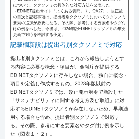
について、タクソノミの具体的な対応方法を公表した
（EDINET提出サイト「よくある質問」７、QA27）。改正後
の目次と記載事項は、提出者別タクソノミにおいてタクソノミ
要素の追加が必要になる。その際、参考にする要素名やタグ付
けの例を示した。今後は、2024年版EDINETタクソノミの年次
更新で対応を検討する予定。
記載欄新設は提出者別タクソノミで対応
提出者別タクソノミとは、これから報告しようとす
る内容に必要な概念・項目が、金融庁が提供する
EDINETタクソノミに存在しない場合、独自に概念・
項目を定義し作成するもの。2023年版以前の
EDINETタクソノミでは、改正開示府令で新設した
「サステナビリティに関する考え方及び取組」に対
応するEDINETタクソノミが存在しないため、早期適
用する場合を含め、提出者別タクソノミで対応す
る。その際、参考にする要素名やタグ付け例を示し
た（図表１・２）。