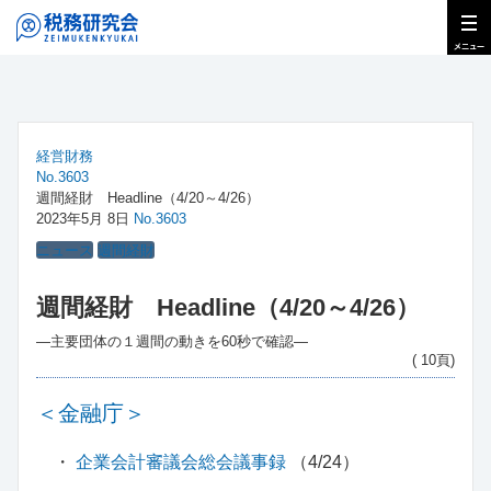
経営財務
No.3603
週間経財 Headline（4/20～4/26）
2023年5月 8日
No.3603
ニュース
週間経財
週間経財 Headline（4/20～4/26）
―主要団体の１週間の動きを60秒で確認―
( 10頁)
＜金融庁＞
・
企業会計審議会総会議事録
（4/24）