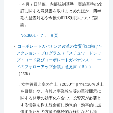
→ ４月７日開催。内部統制基準・実施基準の改
訂に関する意見書を取りまとめたほか、四半
期の監査対応や今後のIFRS対応について議
論。
No.3601・７
、
８頁
・
コーポレートガバナンス改革の実質化に向けた
アクション・プログラム（「スチュワードシッ
プ・コード及びコーポレートガバナンス・コー
ドのフォローアップ会議」意見書（６））
（4/26）
→ 女性役員比率の向上（2030年までに30％以上
を目標）や、有報と事業報告等の重複開示に
関する開示の効率化を含む、投資家が必要と
する情報を株主総会前に効果的・効率的に提
供するための方策の継続的な検討なども提