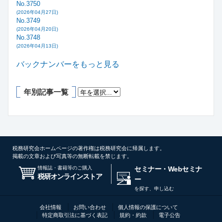
No.3750
(2026年04月27日)
No.3749
(2026年04月20日)
No.3748
(2026年04月13日)
バックナンバーをもっと見る
年別記事一覧
税務研究会ホームページの著作権は税務研究会に帰属します。
掲載の文章および写真等の無断転載を禁じます。
情報誌・書籍等のご購入
セミナー・Webセミナ
税研オンラインストア
ー
を探す、申し込む
会社情報
お問い合わせ
個人情報の保護について
特定商取引法に基づく表記
規約・約款
電子公告