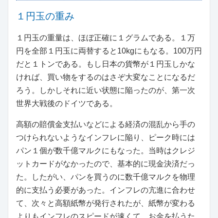
１円玉の重み
１円玉の重量は、ほぼ正確に１グラムである。１万
円を全部１円玉に両替すると10kgにもなる。100万円
だと１トンである。もし日本の貨幣が１円玉しかな
ければ、買い物をするのはさぞ大変なことになるだ
ろう。しかしそれに近い状態に陥ったのが、第一次
世界大戦後のドイツである。
高額の賠償金支払いなどによる経済の混乱から手の
つけられないようなインフレに陥り、ピーク時には
パン１個が数千億マルクにもなった。当時はクレジ
ットカードがなかったので、基本的に現金決済だっ
た。したがい、パンを買うのに数千億マルクを物理
的に支払う必要があった。インフレの亢進に合わせ
て、次々と高額紙幣が発行されたが、紙幣が変わる
よりもインフレのスピードが速くて、お金を払うた