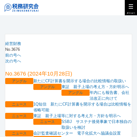
経営財務
No.3676
前の号へ
次の号へ
No.3676 (2024年10月28日)
新たにCF計算書を開示する場合の比較情報の取扱い
アングル
東証 親子上場の考え方・方針明示へ
アングル
年内にも報告書、会社
アングル
法改正に向けて
1Q短信 新たにCF計算書を開示する場合は比較情報を
ニュース
省略可能
東証 親子上場等に対する考え方・方針を明示へ
ニュース
SSBJ サステナ後発事象で日本独自の
ニュース
取扱いを検討
会計監査確認センター 電子化拡大へ協議会設置
ニュース