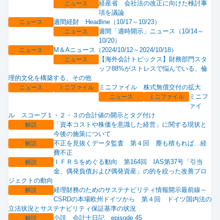
経産省 会社法の改正に向けた検討事
ニュース
項を議論
週間経財 Headline（10/17～10/23）
ニュース
週間「適時開示」ニュース（10/14～
ニュース
10/20）
M＆Aニュース（2024/10/12～2024/10/18）
ニュース
【海外会計トピックス】財務部門スタ
ニュース
ッフ88%がストレスで悩んでいる、倫
理的文化を構築する、その他
ミニファイル 株式無償交付の拡大
ニュース
ミニファイル
ミニフ
ニュース
ミニファイル
ァイ
ル スコープ１・２・３の合計値の開示とタグ付け
「資本コストや株価を意識した経営」に関する現状と
解説
今後の施策について
不正を見抜くデータ監査 第４回 塵も積もれば…経
解説
費不正
ＩＦＲＳをめぐる動向 第164回 IAS第37号「引当
解説
金、偶発負債および偶発資産」の的を絞った改善プロ
ジェクトの動向
経理財務のためのサステナビリティ情報開示最前線～
解説
CSRDの本場欧州ドイツから 第４回 ドイツ国内法の
立法状況とサステナビリティ保証基準の状況
小説 会計士日記 episode 45
解説