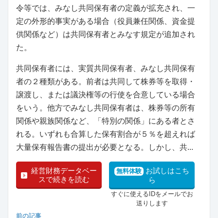
令等では、みなし共同保有者の定義が拡充され、一
定の外形的事実がある場合（役員兼任関係、資金提
供関係など）は共同保有者とみなす規定が追加され
た。
共同保有者には、実質共同保有者、みなし共同保有
者の２種類がある。前者は共同して株券等を取得・
譲渡し、または議決権等の行使を合意している場合
をいう。他方でみなし共同保有者は、株券等の所有
関係や親族関係など、「特別の関係」にある者とさ
れる。いずれも合算した保有割合が５％を超えれば
大量保有報告書の提出が必要となる。しかし、共...
経営財務データベー
お試しはこち
無料体験
スで続きを読む
ら
すぐに使えるIDをメールでお
送りします
前の記事