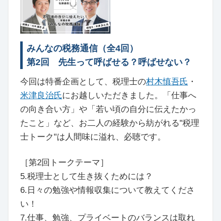
みんなの税務通信（全4回）
第2回 先生って呼ばせる？呼ばせない？
今回は特番企画として、税理士の
村木慎吾氏
・
米津良治氏
にお越しいただきました。「仕事へ
の向き合い方」や「若い頃の自分に伝えたかっ
たこと」など、お二人の経験から紡がれる"税理
士トーク"は人間味に溢れ、必聴です。
［第2回トークテーマ］
5.税理士として生き抜くためには？
6.日々の勉強や情報収集について教えてくださ
い！
7.仕事、勉強、プライベートのバランスは取れ