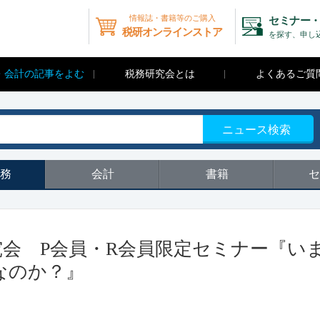
情報誌・書籍等のご購入
セミナー・
税研オンラインストア
を探す、申し
・会計の記事をよむ
税務研究会とは
よくあるご質
ニュース検索
務
会計
書籍
セ
研究会 P会員・R会員限定セミナー『い
なのか？』