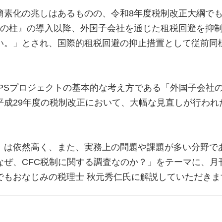
簡素化の兆しはあるものの、令和8年度税制改正大綱で
2の柱』の導入以降、外国子会社を通じた租税回避を抑
い。」とされ、国際的租税回避の抑止措置として従前同
BEPSプロジェクトの基本的な考え方である「外国子会社
平成29年度の税制改正において、大幅な見直しが行われ
）は依然高く、また、実務上の問題や課題が多い分野で
なぜ、CFC税制に関する調査なのか？」をテーマに、月
でもおなじみの税理士 秋元秀仁氏に解説していただきま