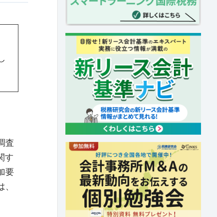
し
調査
関す
加要
は、
。