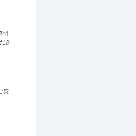
務研
だき
ご契