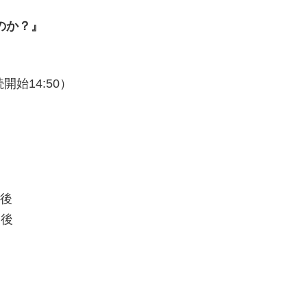
のか？』
続開始14:50）
今後
今後