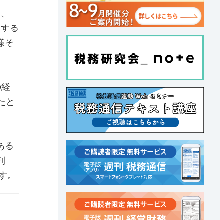
も、
制する
様そ
の経
たと
ある
刊
す。