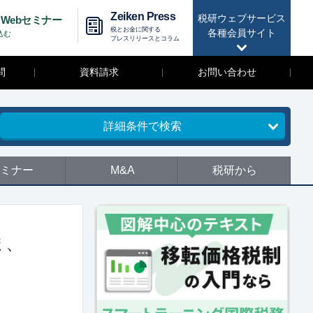
Zeiken Press
税研ウェブサービス
Webセミナー
税とお金に関する
各種会員サイト
込む
プレスリリースとコラム
問
資料請求
お問い合わせ
詳細条件で検索
ミナー
M&A
税研から
ま、