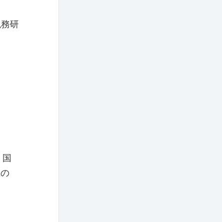
税務研
、国
上の