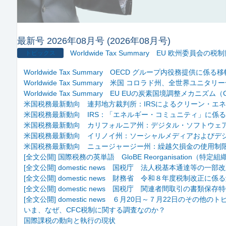
最新号 2026年08月号 (2026年08月号)
Worldwide Tax Summary EU 欧州委員会の
トピックス
Worldwide Tax Summary OECD グループ内役務提供
Worldwide Tax Summary 米国 コロラド州、全世界ユニ
Worldwide Tax Summary EU EUの炭素国境調整メカニズ
米国税務最新動向 連邦地方裁判所：IRSによるクリーン・エ
米国税務最新動向 IRS：「エネルギー・コミュニティ」に係
米国税務最新動向 カリフォルニア州：デジタル・ソフトウェ
米国税務最新動向 イリノイ州：ソーシャルメディアおよびデ
米国税務最新動向 ニュージャージー州：繰越欠損金の使用制
[全文公開] 国際税務の英単語 GloBE Reorganisation（特定
[全文公開] domestic news 国税庁 法人税基本通達等の一部
[全文公開] domestic news 財務省 令和８年度税制改正に
[全文公開] domestic news 国税庁 関連者間取引の書類
[全文公開] domestic news ６月20日～７月22日のその他の
いま、なぜ、CFC税制に関する調査なのか？
国際課税の動向と執行の現状