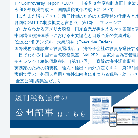
TP Controversy Report〈107〉 【令和８年度税制改
令和８年度税制改正 国際課税関係の改正について
【またまた帰ってきた】新任社員のための国際税務の仕組みとポ
各国QDMTTの制度概要と留意点 第10回 マレーシア
ゼロからわかるアメリカ税務 日系企業が押さえるべき基礎と実
中国増値税法体系下における主要論点と日系企業の実務対応
[全文公開] アングル 大統領令（Executive Order）
国際税務の相談室☆役員退職給与 海外子会社の役員を退任す
一目でわかる中国☆国際税務教室 Vol.252 国家外国為替管
チャレンジ！移転価格税制 ［第117回］ 直近の海外調査事例
実務家のための消費税 輸入・輸出・内外判定Ｑ＆Ａ 第262
実例で学ぶ 外国人雇用と海外出向者にまつわる税務・給与・社
[全文公開] 編集室だより