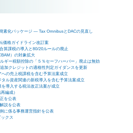
税制簡素化パッケージ ― Tax OmnibusとDACの見直し
に係る移転価格ガイドライン改訂案
タリー合算課税の導入と80/20ルールの廃止
ム（CBAM）の対象拡大
ネルギー税額控除の「５％セーフハーバー」廃止は無効
る追加クレジットの適格性判定ガイダンスを更新
アへの売上税課税を含む予算法案成立
ジタル資産関連の新税導入を含む予算法案成立
限を導入する税法改正法案が成立
組織再編成）
改正を公表
係る解説を公表
保存特例に係る事務運営指針を公表
トピックス