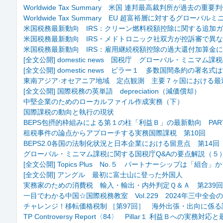
Worldwide Tax Summary 米国 連邦最高裁判所が過去
Worldwide Tax Summary EU 超富裕層に対するグロー
米国税務最新動向 IRS：クリーン燃料税額控除に関する追加
米国税務最新動向 IRS・メドトロニック社双方が控訴審で異
米国税務最新動向 IRS：雇用継続税額控除の過大還付加算金
[全文公開] domestic news 国税庁 グローバル・ミニ
[全文公開] domestic news ピラー１ 多数国間条約の署名式
東南アジア·オセアニア地域 定点観測 主要７ヶ国における最
[全文公開] 国際税務の英単語 depreciation（減価償却）
中堅企業のためのローカルファイル作成実務（下）
国際課税の動向と執行の現状
BEPS包摂的枠組みによる第１の柱「利益Ｂ」の最新動向 PAR
租税事件の論点からアプローチする実務国際課税 第10回
BEPS2.0各国の法制化状況と日本企業における留意点 第14
グローバル・ミニマム課税に関する国税庁Q&Aの要点解説（５
[全文公開] Topics Plus No.５ パートナーシップは「
[全文公開] アングル 最初に富士山に登った外国人
実務家のための消費税 輸入・輸出・内外判定Ｑ＆Ａ 第239
一目でわかる中国☆国際税務教室 Vol.229 2024年三中全
チャレンジ！移転価格税制 ［第97回］ 海外出張・出向に係
TP Controversy Report〈84〉 Pillar１ 利益Ｂへの