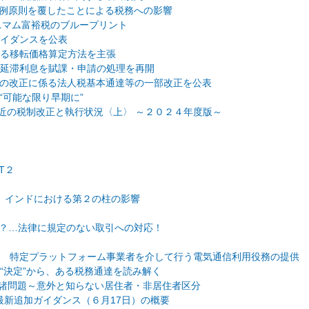
の重要判例原則を覆したことによる税務への影響
バルミニマム富裕税のブループリント
ガイダンスを公表
なる移転価格算定方法を主張
に延滞利息を賦課・申請の処理を再開
マム課税の改正に係る法人税基本通達等の一部改正を公表
は“可能な限り早期に”
近の税制改正と執行状況〈上〉 ～２０２４年度版～
T２
回 インドにおける第２の柱の影響
）
組合」か？…法律に規定のない取引への対応！
回 特定プラットフォーム事業者を介して行う電気通信利用役務の提供
会の“決定”から、ある税務通達を読み解く
る諸問題～意外と知らない居住者・非居住者区分
実務対応と最新追加ガイダンス（６月17日）の概要