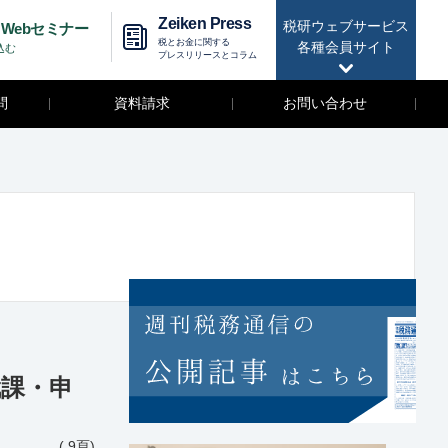
Zeiken Press
税研ウェブサービス
Webセミナー
税とお金に関する
各種会員サイト
込む
プレスリリースとコラム
問
資料請求
お問い合わせ
賦課・申
( 9頁)