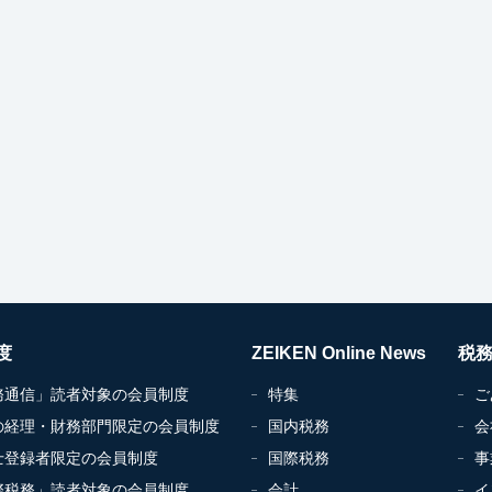
度
ZEIKEN Online News
税
務通信」読者対象の会員制度
特集
ご
の経理・財務部門限定の会員制度
国内税務
会
士登録者限定の会員制度
国際税務
事
際税務」読者対象の会員制度
会計
イ