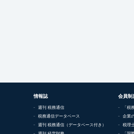
情報誌
会員制
週刊 税務通信
「税
税務通信データベース
企業
週刊 税務通信（データベース付き）
税理
週刊 経営財務
「国