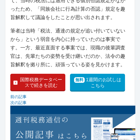
て、当時の税法には適用できる個別否認規定がなか
ったため、「同族会社に行為計算の否認」規定を趣
旨解釈して議論をしたことが思い出されます。
筆者は当時「税法、通達の規定が追い付いていない
から」という弱音を内心に持っていたのは事実で
す。一方、最近直面する事案では、現職の後輩調査
官は、先輩たちの姿勢を受け継いだのか、法令の趣
旨解釈を拠り所に、頑張っている姿を見かけます。
国際税務データベー
1週間のお試しは
無料
スで続きを読む
こちら
前の記事
次の記事