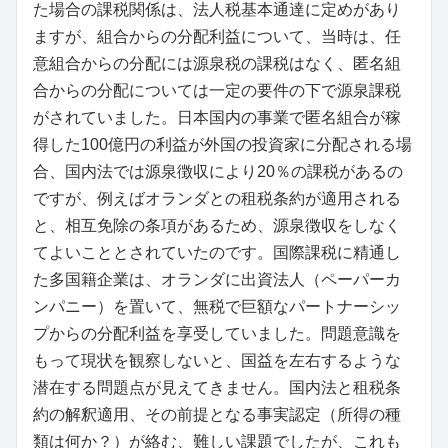
た場合の課税関係は、法人税基本通達に定めがあり
ますが、組合からの分配利益について、当時は、任
意組合からの分配には源泉税の課税はなく、匿名組
合からの分配については一定の要件の下で源泉課税
がされていました。日本国内の事業で匿名組合が稼
得した100億円の利益が外国の投資家に分配される場
合、国内法では源泉徴収により20％の課税があるの
ですが、例えばオランダとの租税条約が適用される
と、相互免除の条項があるため、源泉徴収をしなく
てよいこととされていたのです。国際課税に精通し
た多国籍企業は、オランダに出資法人（ペーパーカ
ンパニー）を置いて、無税で巨額なパートナーシッ
プからの分配利益を享受していました。問題意識を
もって現状を観察しないと、国益を左右するような
潜在する問題点が見えてきません。国内法と租税条
約の解釈適用、その前提となる事実認定（所得の種
類は何か？）が絡む、難しい課題でしたが、これも