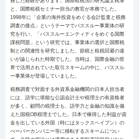
務した経験があります。国際租税法の研究論文執筆
と、国際租税セミナー担当の教官が本務でした。
1998年に「企業の海外投資をめぐる会計監査と税務
調査の接点」というテーマでパススルー事業体の研
究を行い、「パススルーエンティティをめぐる国際
課税問題」という研究では、事業体の選択と国際税
制との関連性を研究しました。節税と租税回避の違
いが論じられた時期でした。当時は、国際金融の世
界で活用されていた取引スキームの中に、パススル
ー事業体が登場していました。
税務調査で対面する外資系金融機関の日本人担当者
には、語学に堪能な公認会計士や税理士の有資格者
が多く、顧問の税理士も、語学力と金融の知識を備
えた国税OB税理士でした。日本で稼得した利益が資
金を出している外国（時にはタックスヘイブン）の
ぺーパーカンパニー等に移転するスキームについ