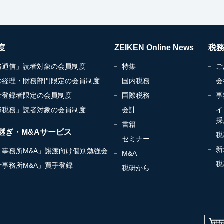
度
ZEIKEN Online News
税
務通信」読者対象の会員制度
特集
ご
の経理・財務部門限定の会員制度
国内税務
会
士登録者限定の会員制度
国際税務
事
際税務」読者対象の会員制度
会計
イ
採
書籍
継ぎ・M&Aサービス
税
セミナー
新
計事務所M&A」譲渡向け個別勉強会
M&A
税
計事務所M&A」買手登録
税研から