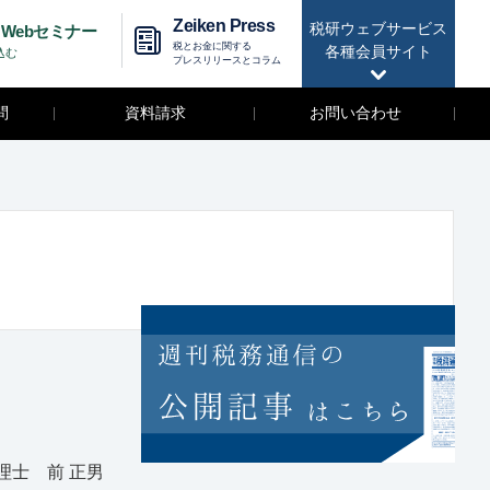
Zeiken Press
税研ウェブサービス
Webセミナー
税とお金に関する
各種会員サイト
込む
プレスリリースとコラム
問
資料請求
お問い合わせ
士 前 正男