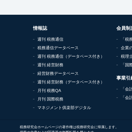
情報誌
会員制
週刊 税務通信
「税
税務通信データベース
企業
週刊 税務通信（データベース付き）
税理
週刊 経営財務
「国
経営財務データベース
事業引
週刊 経営財務（データベース付き）
「会
月刊 税務QA
「会
月刊 国際税務
マネジメント俱楽部デジタル
税務研究会ホームページの著作権は税務研究会に帰属します。