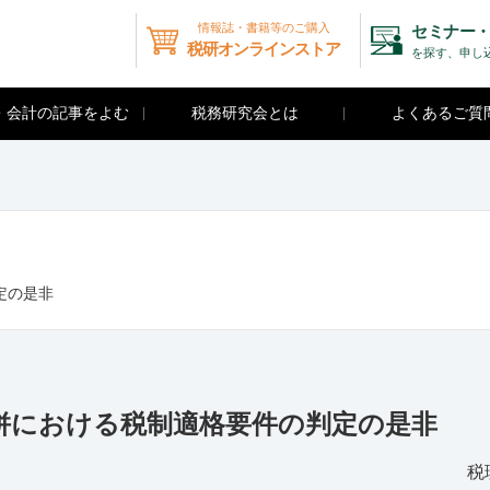
情報誌・書籍等のご購入
セミナー・
税研オンラインストア
を探す、申し
・会計の記事をよむ
税務研究会とは
よくあるご質
判定の是非
 ３社合併における税制適格要件の判定の是非
税理