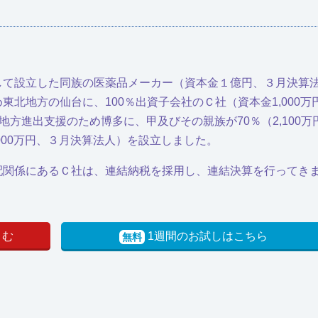
資して設立した同族の医薬品メーカー（資本金１億円、３月決算
め東北地方の仙台に、100％出資子会社のＣ社（資本金1,000
方進出支援のため博多に、甲及びその親族が70％（2,100万
,000万円、３月決算法人）を設立しました。
支配関係にあるＣ社は、連結納税を採用し、連結決算を行ってき
よむ
1週間のお試しはこちら
無料