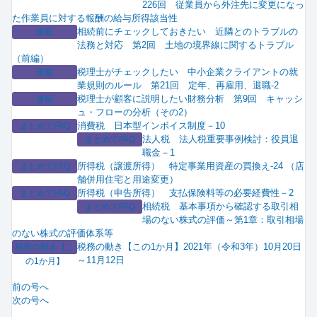
226回 従業員から外注先に変更になっ
た作業員に対する報酬の給与所得該当性
相続前にチェックしておきたい 近隣とのトラブルの
連載
法務と対応 第2回 土地の境界線に関するトラブル
（前編）
税理士がチェックしたい 中小企業クライアントの就
連載
業規則のルール 第21回 定年、再雇用、退職-2
税理士が顧客に説明したい財務分析 第9回 キャッシ
連載
ュ・フローの分析（その2）
消費税 日本型インボイス制度－10
まとめてFAQ
法人税 法人税重要事例検討：役員退
まとめてFAQ
職金－1
所得税（譲渡所得） 特定事業用資産の買換え-24 （店
まとめてFAQ
舗併用住宅と用途変更）
所得税（申告所得） 支払保険料等の必要経費性－2
まとめてFAQ
相続税 基本事項から確認する取引相
まとめてFAQ
場のない株式の評価～第1章：取引相場
のない株式の評価体系等
税務の動き【この1か月】2021年（令和3年）10月20日
税務の動き【こ
～11月12日
の1か月】
前の号へ
次の号へ