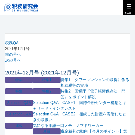
税務QA
2021年12月号
前の号へ
次の号へ
2021年12月号 (2021年12月号)
特集1 タワーマンションの取得に係る
特集
特集1
相続税等の実務
特集2 国税庁『電子帳簿保存法一問一
特集
特集2
答』をポイント解説
Selection Q&A CASE1 国際金融センター構想とキ
Selection Q&A
ャリード・インタレスト
Selection Q&A CASE2 相続した財産を寄附したと
Selection Q&A
きの取扱い
気になる用語一口メモ ノマドワーカー
連載
税金裁判の動向【今月のポイント】第
連載