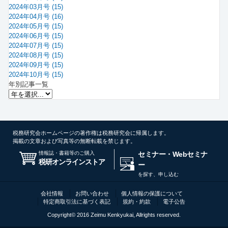
2024年03月号 (15)
2024年04月号 (16)
2024年05月号 (15)
2024年06月号 (15)
2024年07月号 (15)
2024年08月号 (15)
2024年09月号 (15)
2024年10月号 (15)
年別記事一覧
税務研究会ホームページの著作権は税務研究会に帰属します。
掲載の文章および写真等の無断転載を禁じます。
情報誌・書籍等のご購入
セミナー・Webセミナ
税研オンラインストア
ー
を探す、申し込む
会社情報
お問い合わせ
個人情報の保護について
特定商取引法に基づく表記
規約・約款
電子公告
Copyright© 2016 Zeimu Kenkyukai, Allrights reserved.