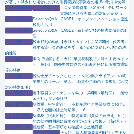
が著しく減少した場合における消費税課税事業者の選択の取りやめ等
コロナ関連特集 CASE4 テレワーク
コロナ関連特集
特集
実施における実務上の対応と留意点
SelectionQ&A CASE1 オープンイノベーション促進
Selection Q&A
税制の活用
SelectionQ&A CASE2 裁判確定後の損害賠償金の処
Selection Q&A
理
税金裁判の動向【今月のポイント】第208回 代表者に
連載
対する貸付金の返済を受けるために支給した現金の法
的性質
事例で理解する「令和2年度税制改正」等の主要ポイン
連載
ト 第1回 国外中古建物の不動産所得に係る損益通算
等の特例
税理士がチェックしたい 中小企業クライアントの就
連載
業規則のルール 第3回 時間外労働の上限規制（36協
定の特別条項）
若手職員ファイナンスを学ぶ 第6回（最終回） 無借
連載
金会社はダメ会社!?
所得税（申告所得） 不動産所得と事業所得における
まとめてFAQ
「収入金額の計上時期等」―6
所得税（譲渡所得） 特定事業用資産の買換え―6（土
まとめてFAQ
地の効率的利用に資する施策に伴う買換え（新4号））
相続税 基本事項から確認する土地評価
まとめてFAQ
法人税 法人税重要事例検討：売上及
まとめてFAQ