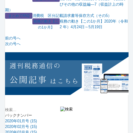
びその他の収益編―7（収益計上の時
期）
消費税 区分記載請求書等保存方式（その5）
まとめてFAQ
税務の動き【この1か月】2020年（令和
税務の動き【こ
2 年）4月24日～5月19日
の1か月】
前の号へ
次の号へ
バックナンバー
2020年01月号 (15)
2020年02月号 (15)
2020年03月号 (15)