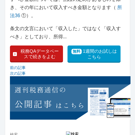
き、その年において収入すべき金額となります（
所
法36
①）。
条文の文言において「収入した」ではなく「収入す
べき」としており、所得...
税務QAデータベー
1週間のお試しは
無料
スで続きをよむ
こちら
前の記事
次の記事