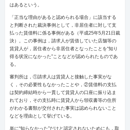
はあるという。
「正当な理由があると認められる場合」に該当する
と判断された裁決事例として，非居住者に対して支
払った賃借料に係る事例がある（平成25年5月21日裁
決）。この事例は，請求人が賃借していた店舗等の
賃貸人が，居住者から非居住者となったことを“知り
得る状況になかった”ことなどが認められたものであ
る。
審判所は，①請求人は賃貸人と接触した事実がな
く，その必要性もなかったことや，②賃借料の支払
は契約締結時から一貫して賃貸人の口座に振り込ま
れており，その支払時に賃貸人から領収書等の住所
がわかる書類が交付された事実は認められないこと
などを理由として挙げている。
単に“知らなかった”だけと認定されないためにも，取