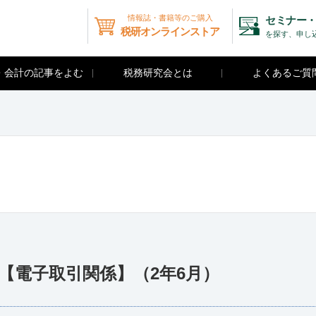
情報誌・書籍等のご購入
セミナー・
税研オンラインストア
を探す、申し
・会計の記事をよむ
税務研究会とは
よくあるご質
）
答【電子取引関係】（2年6月）