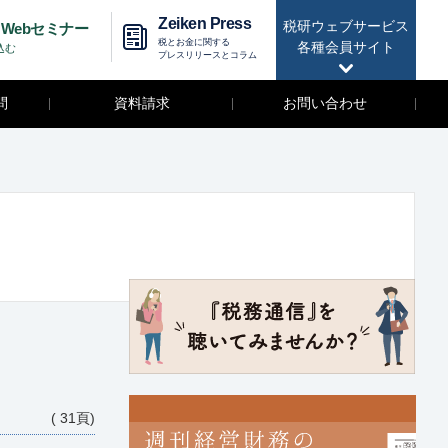
Zeiken Press
税研ウェブサービス
Webセミナー
税とお金に関する
各種会員サイト
込む
プレスリリースとコラム
問
資料請求
お問い合わせ
( 31頁)