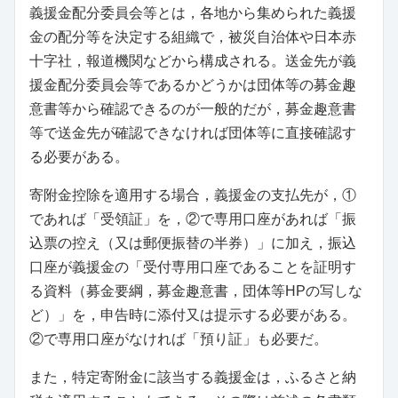
義援金配分委員会等とは，各地から集められた義援
金の配分等を決定する組織で，被災自治体や日本赤
十字社，報道機関などから構成される。送金先が義
援金配分委員会等であるかどうかは団体等の募金趣
意書等から確認できるのが一般的だが，募金趣意書
等で送金先が確認できなければ団体等に直接確認す
る必要がある。
寄附金控除を適用する場合，義援金の支払先が，①
であれば「受領証」を，②で専用口座があれば「振
込票の控え（又は郵便振替の半券）」に加え，振込
口座が義援金の「受付専用口座であることを証明す
る資料（募金要綱，募金趣意書，団体等HPの写しな
ど）」を，申告時に添付又は提示する必要がある。
②で専用口座がなければ「預り証」も必要だ。
また，特定寄附金に該当する義援金は，ふるさと納