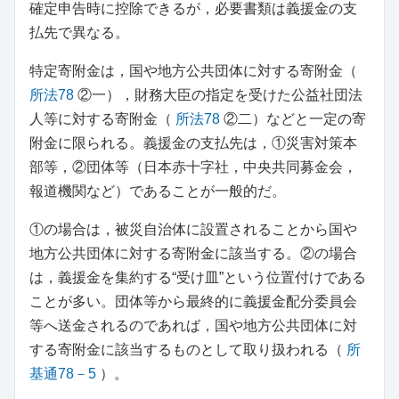
確定申告時に控除できるが，必要書類は義援金の支
払先で異なる。
特定寄附金は，国や地方公共団体に対する寄附金（
所法78
②一），財務大臣の指定を受けた公益社団法
人等に対する寄附金（
所法78
②二）などと一定の寄
附金に限られる。義援金の支払先は，①災害対策本
部等，②団体等（日本赤十字社，中央共同募金会，
報道機関など）であることが一般的だ。
①の場合は，被災自治体に設置されることから国や
地方公共団体に対する寄附金に該当する。②の場合
は，義援金を集約する“受け皿”という位置付けである
ことが多い。団体等から最終的に義援金配分委員会
等へ送金されるのであれば，国や地方公共団体に対
する寄附金に該当するものとして取り扱われる（
所
基通78－5
）。