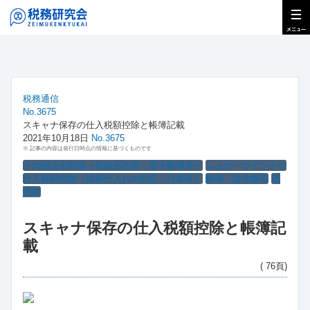
税務通信
No.3675
スキャナ保存の仕入税額控除と帳簿記載
2021年10月18日
No.3675
※ 記事の内容は発行日時点の情報に基づくものです
その他法令関係（登録免許税・電子帳簿等）
ショウ・ウインドウ
仕入税額控除（課税仕入れの判定・計算等）
帳簿・請求書等
消
費税
スキャナ保存の仕入税額控除と帳簿記
載
( 76頁)