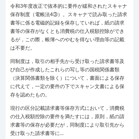
令和3年度改正で抜本的に要件が緩和されたスキャナ
保存制度（電帳法4③）。スキャナで読み取った請求
書等に係る電磁的記録を保存していれば，紙の請求
書等の保存がなくとも消費税の仕入税額控除ができ
るが，この際，帳簿へのやむを得ない理由等の記載
は不要だ。
同制度は，取引の相手先から受け取った請求書等及
び自己が作成したこれらの写し等の国税関係書類
（決算関係書類を除く）について，書面による保存
に代えて，一定の要件の下でスキャン文書による保
存を認めたもの。
現行の区分記載請求書等保存方式において，消費税
の仕入税額控除の要件を満たすには，原則，紙の請
求書等の保存が必要だが，同制度により取引先から
受け取った請求書等に...