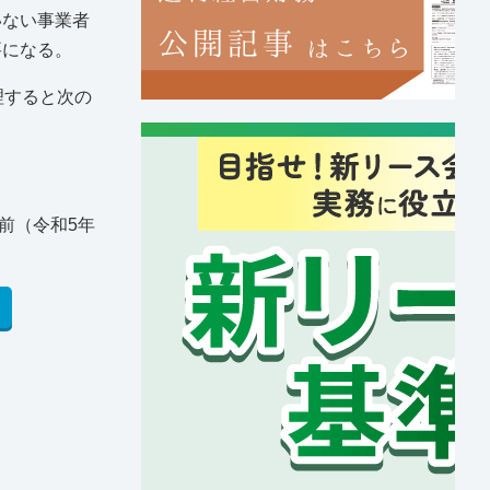
いない事業者
要になる。
理すると次の
前（令和5年