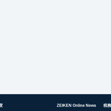
度
ZEIKEN Online News
税