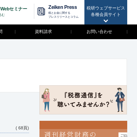
Zeiken Press
税研ウェブサービス
Webセミナー
税とお金に関する
各種会員サイト
込む
プレスリリースとコラム
問
資料請求
お問い合わせ
( 68頁)