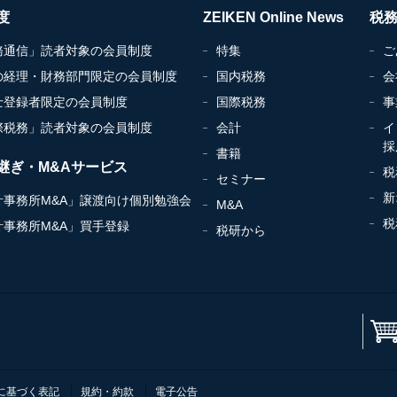
度
ZEIKEN Online News
税
務通信」読者対象の会員制度
特集
ご
の経理・財務部門限定の会員制度
国内税務
会
士登録者限定の会員制度
国際税務
事
際税務」読者対象の会員制度
会計
イ
採
書籍
継ぎ・M&Aサービス
税
セミナー
新
計事務所M&A」譲渡向け個別勉強会
M&A
税
計事務所M&A」買手登録
税研から
に基づく表記
規約・約款
電子公告