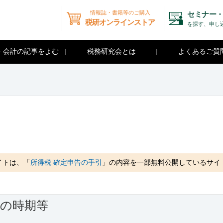
情報誌・書籍等のご購入
セミナー・
税研オンラインストア
を探す、申し
・会計の記事をよむ
税務研究会とは
よくあるご質
イトは、「
所得税 確定申告の手引
」の内容を一部無料公開しているサイ
定の時期等