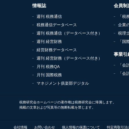
情報誌
会員制
週刊 税務通信
「税
税務通信データベース
企業
週刊 税務通信（データベース付き）
税理
週刊 経営財務
「国
経営財務データベース
事業引
週刊 経営財務（データベース付き）
「会
月刊 税務QA
「会
月刊 国際税務
マネジメント俱楽部デジタル
税務研究会ホームページの著作権は税務研究会に帰属します。
掲載の文章および写真等の無断転載を禁じます。
会社情報
お問い合わせ
個人情報の保護について
特定商取引法