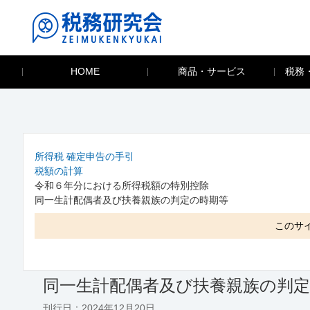
HOME
商品・サービス
税務
所得税 確定申告の手引
税額の計算
令和６年分における所得税額の特別控除
同一生計配偶者及び扶養親族の判定の時期等
このサ
同一生計配偶者及び扶養親族の判
刊行日：2024年12月20日