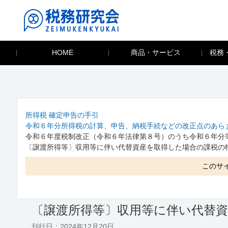
HOME
商品・サービス
税務
所得税 確定申告の手引
令和６年分所得税の計算、申告、納税手続などの改正点のあら
令和６年度税制改正（令和６年法律第８号）のうち令和６年分
〔譲渡所得等〕収用等に伴い代替資産を取得した場合の課税の
このサ
〔譲渡所得等〕収用等に伴い代替
刊行日：2024年12月20日