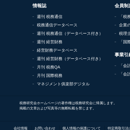
情報誌
会員制
週刊 税務通信
「税
税務通信データベース
企業
週刊 税務通信（データベース付き）
税理
週刊 経営財務
「国
経営財務データベース
事業引
週刊 経営財務（データベース付き）
「会
月刊 税務QA
「会
月刊 国際税務
マネジメント俱楽部デジタル
税務研究会ホームページの著作権は税務研究会に帰属します。
掲載の文章および写真等の無断転載を禁じます。
会社情報
お問い合わせ
個人情報の保護について
特定商取引法