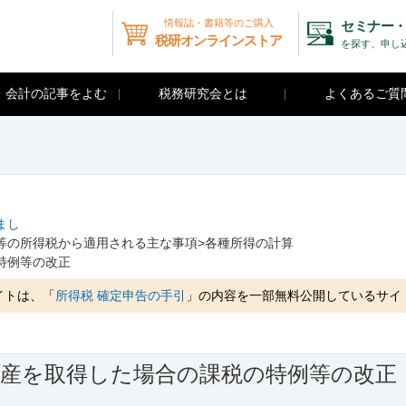
情報誌・書籍等のご購入
セミナー・
税研オンラインストア
を探す、申し
・会計の記事をよむ
税務研究会とは
よくあるご質
まし
等の所得税から適用される主な事項>各種所得の計算
特例等の改正
イトは、「
所得税 確定申告の手引
」の内容を一部無料公開しているサイ
資産を取得した場合の課税の特例等の改正