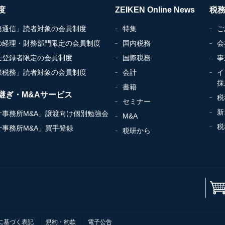
度
ZEIKEN Online News
税
務通信」読者対象の会員制度
特集
ご
の経理・財務部門限定の会員制度
国内税務
会
士登録者限定の会員制度
国際税務
事
際税務」読者対象の会員制度
会計
イ
採
書籍
継ぎ・M&Aサービス
税
セミナー
新
計事務所M&A」譲渡向け個別勉強会
M&A
税
計事務所M&A」買手登録
税研から
に基づく表記
規約・約款
電子公告