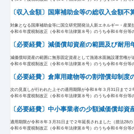
〔収入金額〕国庫補助金等の総収入金額不
対象となる国庫補助金等に国立研究開発法人新エネルギー・産業技術
令和６年度税制改正（令和６年法律第８号）のうち令和６年分等
〔必要経費〕減価償却資産の範囲及び耐用
減価償却資産の範囲に無形固定資産として漁港水面施設運営権が追加
令和６年度税制改正（令和６年法律第８号）のうち令和６年分等
〔必要経費〕倉庫用建物等の割増償却制度
次の見直しが行われた上その適用期限が令和８年３月31日まで２年
令和６年度税制改正（令和６年法律第８号）のうち令和６年分等
〔必要経費〕中小事業者の少額減価償却資
適用期限が令和８年３月31日まで２年延長されました（措法28の２①）。
令和６年度税制改正（令和６年法律第８号）のうち令和６年分等