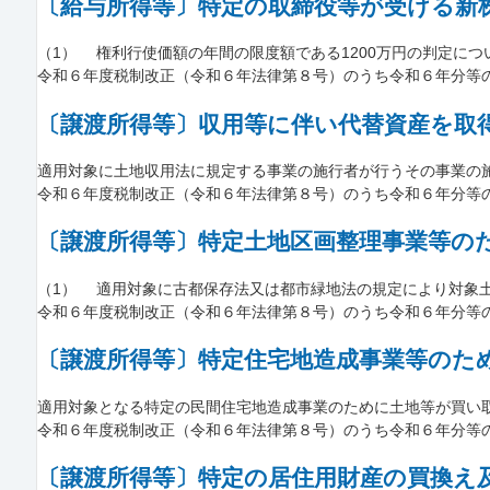
〔給与所得等〕特定の取締役等が受ける新
（1） 権利行使価額の年間の限度額である1200万円の判定につい
令和６年度税制改正（令和６年法律第８号）のうち令和６年分等
〔譲渡所得等〕収用等に伴い代替資産を取
適用対象に土地収用法に規定する事業の施行者が行うその事業の施行
令和６年度税制改正（令和６年法律第８号）のうち令和６年分等
〔譲渡所得等〕特定土地区画整理事業等のた
（1） 適用対象に古都保存法又は都市緑地法の規定により対象土地
令和６年度税制改正（令和６年法律第８号）のうち令和６年分等
〔譲渡所得等〕特定住宅地造成事業等のため
適用対象となる特定の民間住宅地造成事業のために土地等が買い取ら
令和６年度税制改正（令和６年法律第８号）のうち令和６年分等
〔譲渡所得等〕特定の居住用財産の買換え