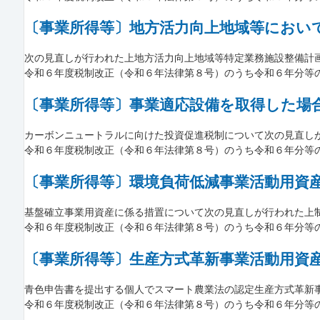
〔事業所得等〕地方活力向上地域等におい
次の見直しが行われた上地方活力向上地域等特定業務施設整備計画の
令和６年度税制改正（令和６年法律第８号）のうち令和６年分等
〔事業所得等〕事業適応設備を取得した場
カーボンニュートラルに向けた投資促進税制について次の見直しが行
令和６年度税制改正（令和６年法律第８号）のうち令和６年分等
〔事業所得等〕環境負荷低減事業活動用資
基盤確立事業用資産に係る措置について次の見直しが行われた上制度
令和６年度税制改正（令和６年法律第８号）のうち令和６年分等
〔事業所得等〕生産方式革新事業活動用資
青色申告書を提出する個人でスマート農業法の認定生産方式革新事業
令和６年度税制改正（令和６年法律第８号）のうち令和６年分等