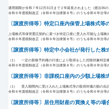
適用期限が令和７年12月31日まで２年延長されました（措法36の２
令和６年度税制改正（令和６年法律第８号）のうち令和６年分等
〔譲渡所得等〕特定口座内保管上場株式等
上場株式等保管委託契約に基づき特定口座に受入れ可能な上場株式等
令和６年度税制改正（令和６年法律第８号）のうち令和６年分等
〔譲渡所得等〕特定中小会社が発行した株
（1） 一定の新株予約権の行使により取得をした控除対象特定株式
令和６年度税制改正（令和６年法律第８号）のうち令和６年分等
〔譲渡所得等〕非課税口座内の少額上場株
（1） 受入期間内に受け入れた上場株式等の取得対価の額の合計額が
令和６年度税制改正（令和６年法律第８号）のうち令和６年分等
〔譲渡所得等〕居住用財産の買換え等の場