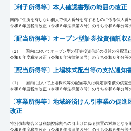
〔利子所得等〕本人確認書類の範囲の改正
国内に住所を有しない個人で個人番号を有するものに係る個人番号を
令和６年度税制改正（令和６年法律第８号）のうち令和６年分等
〔配当所得等〕オープン型証券投資信託収
（1） 国内においてオープン型の証券投資信託の収益の分配又は剰
令和６年度税制改正（令和６年法律第８号）のうち令和６年分等
〔配当所得等〕上場株式配当等の支払通知
（1） 国内において上場株式等の配当等又は特定割引債の償還金等
令和６年度税制改正（令和６年法律第８号）のうち令和６年分等
〔事業所得等〕地域経済けん引事業の促進
改正
特別償却割合又は税額控除割合の引上げに係る措置の対象となる承認
令和６年度税制改正（令和６年法律第８号）のうち令和６年分等