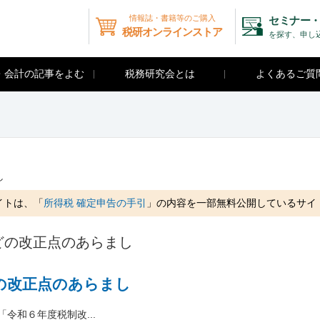
情報誌・書籍等のご購入
セミナー・
税研オンラインストア
を探す、申し
・会計の記事をよむ
税務研究会とは
よくあるご質
し
イトは、「
所得税 確定申告の手引
」の内容を一部無料公開しているサイ
どの改正点のあらまし
の改正点のあらまし
令和６年度税制改...