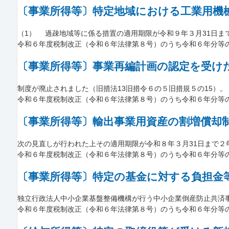
〔事業所得等〕特定地域における工業用機
（1） 過疎地域等に係る措置の適用期限が令和９年３月31日まで
令和６年度税制改正（令和６年法律第８号）のうち令和６年分等
〔事業所得等〕事業再編計画の認定を受け
制度が廃止されました（旧措法13旧措令６の５旧措規５の15）。【
令和６年度税制改正（令和６年法律第８号）のうち令和６年分等
〔事業所得等〕輸出事業用資産の割増償却
次の見直しが行われた上その適用期限が令和８年３月31日まで２年
令和６年度税制改正（令和６年法律第８号）のうち令和６年分等
〔事業所得等〕特定の基金に対する負担金
独立行政法人中小企業基盤整備機構が行う中小企業倒産防止共済事業
令和６年度税制改正（令和６年法律第８号）のうち令和６年分等