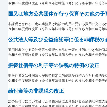
令和６年度税制改正（令和６年法律第８号）のうち令和６年分等
国又は地方公共団体が行う保育その他の子
非課税とされる一定の業務又は施設の利用に要する費用に充てるため
令和６年度税制改正（令和６年法律第８号）のうち令和６年分等
公共法人等及び公益信託等に係る非課税の
適用対象となる公社債等の管理の方法に一定の社債につき金融商品取
令和６年度税制改正（令和６年法律第８号）のうち令和６年分等
振替社債等の利子等の課税の特例の改正
非居住者又は外国法人が振替特定目的信託受益権のうち社債的受益権
令和６年度税制改正（令和６年法律第８号）のうち令和６年分等
給付金等の非課税の改正
次の貸付けについて受けた債務免除により受ける経済的な利益の価額
令和６年度税制改正（令和６年法律第８号）のうち令和６年分等