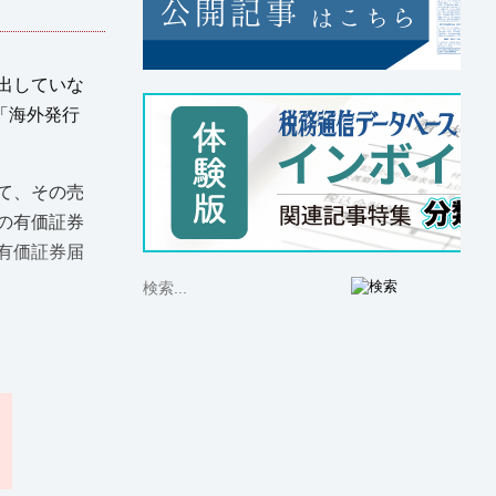
出していな
「海外発行
て、その売
の有価証券
有価証券届