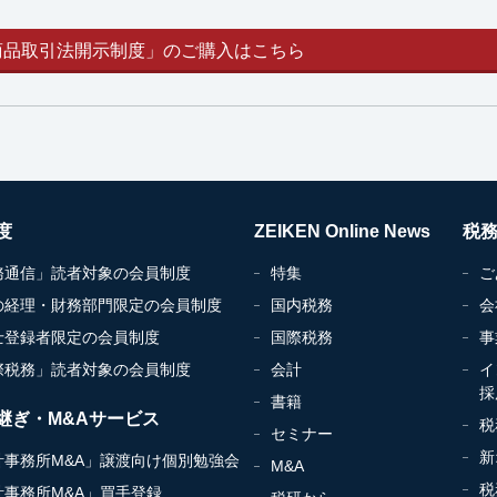
商品取引法開示制度」のご購入はこちら
度
ZEIKEN Online News
税
務通信」読者対象の会員制度
特集
ご
の経理・財務部門限定の会員制度
国内税務
会
士登録者限定の会員制度
国際税務
事
際税務」読者対象の会員制度
会計
イ
採
書籍
継ぎ・M&Aサービス
税
セミナー
新
計事務所M&A」譲渡向け個別勉強会
M&A
税
計事務所M&A」買手登録