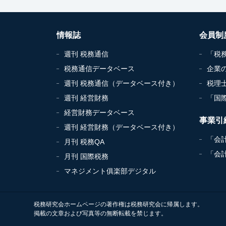
情報誌
会員制
週刊 税務通信
「税
税務通信データベース
企業
週刊 税務通信（データベース付き）
税理
週刊 経営財務
「国
経営財務データベース
事業引
週刊 経営財務（データベース付き）
「会
月刊 税務QA
「会
月刊 国際税務
マネジメント俱楽部デジタル
税務研究会ホームページの著作権は税務研究会に帰属します。
掲載の文章および写真等の無断転載を禁じます。