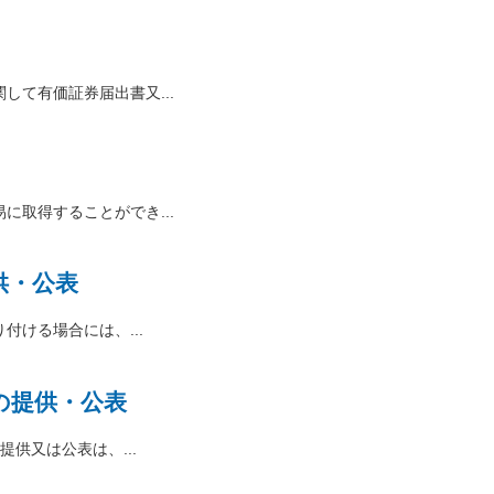
て有価証券届出書又...
取得することができ...
供・公表
ける場合には、...
の提供・公表
供又は公表は、...