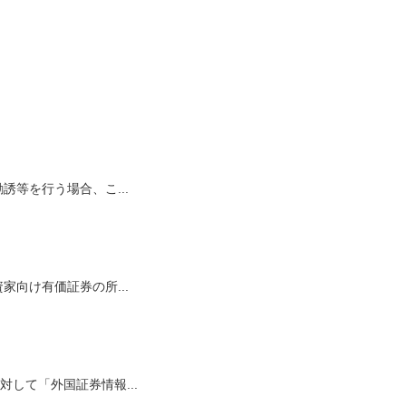
等を行う場合、こ...
向け有価証券の所...
して「外国証券情報...