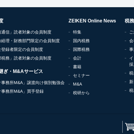
度
ZEIKEN Online News
税
務通信」読者対象の会員制度
特集
ご
の経理・財務部門限定の会員制度
国内税務
会
士登録者限定の会員制度
国際税務
事
際税務」読者対象の会員制度
会計
イ
採
書籍
継ぎ・M&Aサービス
税
セミナー
新
計事務所M&A」譲渡向け個別勉強会
M&A
税
計事務所M&A」買手登録
税研から