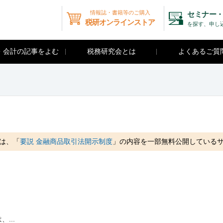
情報誌・書籍等のご購入
セミナー・
税研オンラインストア
を探す、申し
・会計の記事をよむ
税務研究会とは
よくあるご質
は、「
要説 金融商品取引法開示制度
」の内容を一部無料公開している
...