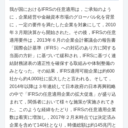
我が国におけるIFRSの任意適用は，ご承知のよう
に，企業経営や金融資本市場のグローバル化を背景
に，一定の要件を満たした企業を対象にして，2010
年３月期決算から開始された。その後，IFRSの任意
適用要件は，2013年６月の企業会計審議会の報告書
「国際会計基準（IFRS）への対応のあり方に関する
当面の方針」に基づいて緩和され，IFRSに基づく連
結財務諸表の適正性を確保する取組みや体制整備の
みとなった。その結果，IFRS適用可能企業は約600
社から約4,000社に拡大したと言われる。そして，
2014年以降は３年連続して日本政府の日本再興戦略
の中で「IFRSの任意適用企業の拡大促進」が盛り込
まれて，関係者において様々な施策が実施されてき
た。このような経緯をたどり，IFRSの任意適用企業
数は着実に増加し，2017年２月末時点では決定済み
企業を含めて140社となり，時価総額は約145兆円と