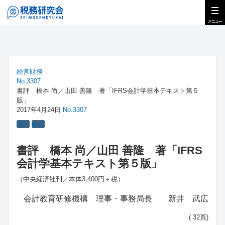
経営財務
No.3307
書評 橋本 尚／山田 善隆 著「IFRS会計学基本テキスト第５
版」
2017年4月24日
No.3307
書評
解説
書評 橋本 尚／山田 善隆 著「IFRS
会計学基本テキスト第５版」
（中央経済社刊／本体3,400円＋税）
会計教育研修機構 理事・事務局長 新井 武広
( 32頁)