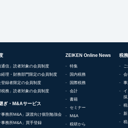
度
ZEIKEN Online News
税
務通信」読者対象の会員制度
特集
ご
の経理・財務部門限定の会員制度
国内税務
会
士登録者限定の会員制度
国際税務
事
際税務」読者対象の会員制度
会計
イ
採
書籍
継ぎ・M&Aサービス
税
セミナー
新
計事務所M&A」譲渡向け個別勉強会
M&A
税
計事務所M&A」買手登録
税研から