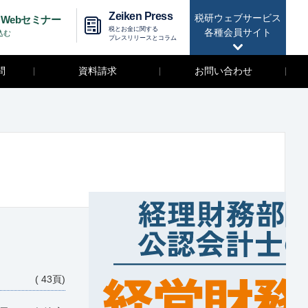
Zeiken Press
税研ウェブサービス
Webセミナー
税とお金に関する
各種会員サイト
込む
プレスリリースとコラム
問
資料請求
お問い合わせ
( 43頁)