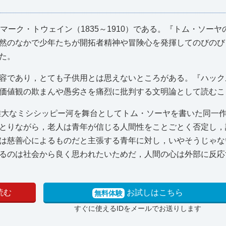
マーク・トウェイン（1835～1910）である。『トム・ソーヤ
然のなかで少年たちが開拓者精神や冒険心を発揮してのびのび
た。
容であり，とても子供用とは思えないところがある。『ハック
価値観の欺まんや愚劣さを痛烈に批判する文明論として読むこ
が雄大なミシシッピー河を舞台としてトム・ソーヤを書いた同一
とりながら，老人は青年が信じる人間性をことごとく否定し，
は慈善心によるものだと主張する青年に対し，いやそうじゃな
るのは社会から良く思われたいためだ，人間の心は外部に反応
読む
お試しはこちら
無料体験
すぐに使えるIDをメールでお送りします