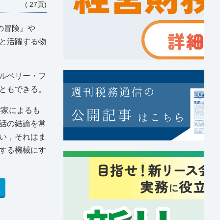
( 27頁)
の冒険』や
と活躍する物
ルベリー・フ
ともできる。
作家によるも
話の結論を常
い，それはま
する機械にす