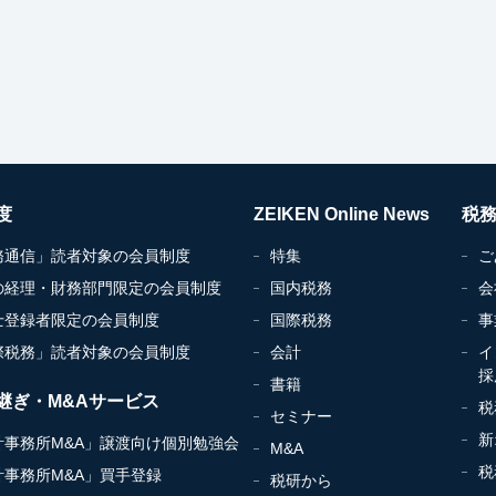
度
ZEIKEN Online News
税
務通信」読者対象の会員制度
特集
ご
の経理・財務部門限定の会員制度
国内税務
会
士登録者限定の会員制度
国際税務
事
際税務」読者対象の会員制度
会計
イ
採
書籍
継ぎ・M&Aサービス
税
セミナー
新
計事務所M&A」譲渡向け個別勉強会
M&A
税
計事務所M&A」買手登録
税研から