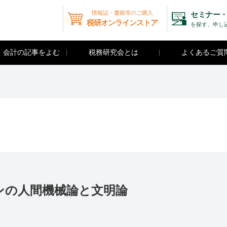
情報誌・書籍等のご購入
セミナー・
税研オンラインストア
を探す、申し
・会計の記事をよむ
税務研究会とは
よくあるご質
ンの人間機械論と文明論