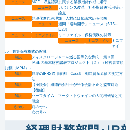
MCF 収益認識に関する業界指針作成に着手
ニュース
ガバナンス改革 社外取締役活用等が
ニュース
論点
効率化進む経理部 人材には知識求める傾向
ニュース
週間「適時開示」ニュース（5/15～
ニュース
5/28）
ミニファイル 偶発債務の開示
ニュース
ミニファイル
ミニフ
ニュース
ミニファイル
ァイ
ル 政策保有株式の縮減
ディスクロージャーを巡る国際的な動向 第９回
解説
IASBの基本財務諸表プロジェクト（２）（経営者業績
指標（MPM））
世界のIFRS適用事例 Case9 棚卸資産原価の測定方
解説
法
【座談会】組織内会計士が語る会計不正と監査対応
解説
【後編】
ハーフタイム マーク・トウェインの人間機械論と文
解説
明論
前の号へ
その他
次の号へ