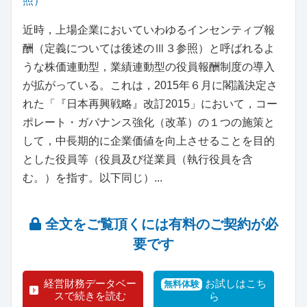
照）
近時，上場企業においていわゆるインセンティブ報
酬（定義については後述のⅢ３参照）と呼ばれるよ
うな株価連動型，業績連動型の役員報酬制度の導入
が拡がっている。これは，2015年６月に閣議決定さ
れた「『日本再興戦略』改訂2015」において，コー
ポレート・ガバナンス強化（改革）の１つの施策と
して，中長期的に企業価値を向上させることを目的
とした役員等（役員及び従業員（執行役員を含
む。）を指す。以下同じ）...
全文をご覧頂くには有料のご契約が必
要です
経営財務データベー
お試しはこち
無料体験
スで続きを読む
ら