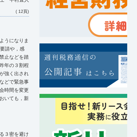
( 12頁)
ようになりま
の要請や，感
禁止などを踏
昨年の３割程
が強く出され
などで緊急事
会時間を変更
おいても，新
る３密を避け