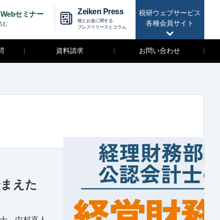
Zeiken Press
税研ウェブサービス
Webセミナー
税とお金に関する
各種会員サイト
込む
プレスリリースとコラム
問
資料請求
お問い合わせ
踏まえた
士 中村直人