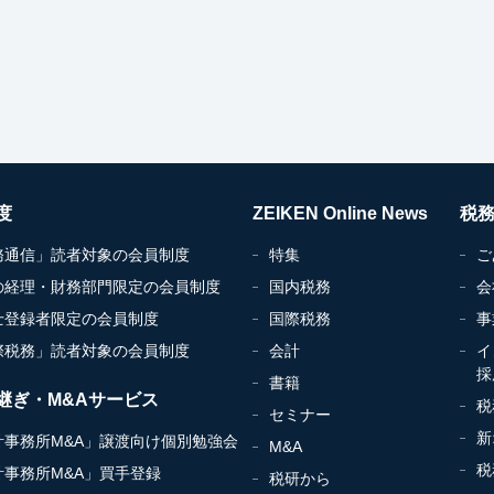
度
ZEIKEN Online News
税
務通信」読者対象の会員制度
特集
ご
の経理・財務部門限定の会員制度
国内税務
会
士登録者限定の会員制度
国際税務
事
際税務」読者対象の会員制度
会計
イ
採
書籍
継ぎ・M&Aサービス
税
セミナー
新
計事務所M&A」譲渡向け個別勉強会
M&A
税
計事務所M&A」買手登録
税研から