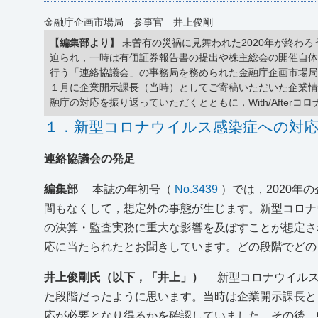
金融庁企画市場局 参事官 井上俊剛
【編集部より】
未曽有の災禍に見舞われた2020年が終わ
迫られ，一時は有価証券報告書の提出や株主総会の開催自
行う「連絡協議会」の事務局を務められた金融庁企画市場
１月に企業開示課長（当時）としてご寄稿いただいた企業
融庁の対応を振り返っていただくとともに，With/Afte
１．新型コロナウイルス感染症への対
連絡協議会の発足
編集部
本誌の年初号（
No.3439
）では，2020年
間もなくして，想定外の事態が生じます。新型コロナ
の決算・監査実務に重大な影響を及ぼすことが想定さ
応に当たられたとお聞きしています。どの段階でどの
井上俊剛氏（以下，「井上」）
新型コロナウイルス
た段階だったように思います。当時は企業開示課長と
応が必要となり得るかを確認していました。その後，