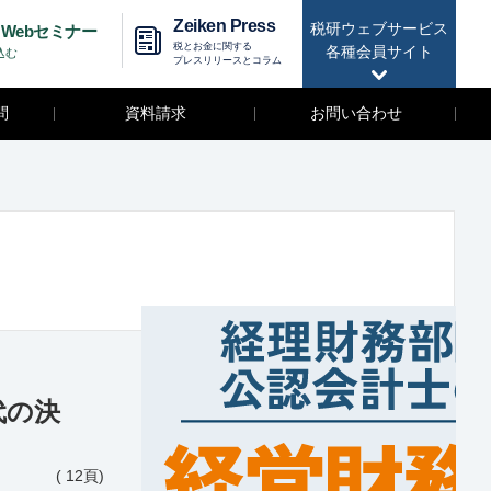
Zeiken Press
税研ウェブサービス
Webセミナー
税とお金に関する
各種会員サイト
込む
プレスリリースとコラム
問
資料請求
お問い合わせ
代の決
( 12頁)