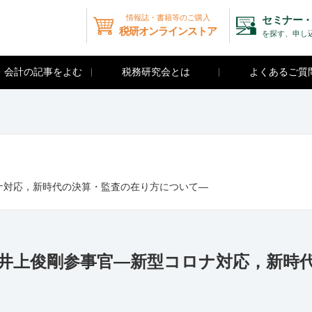
情報誌・書籍等のご購入
セミナー・
税研オンラインストア
を探す、申し
・会計の記事をよむ
税務研究会とは
よくあるご質
コロナ対応，新時代の決算・監査の在り方について―
場局 井上俊剛参事官―新型コロナ対応，新時