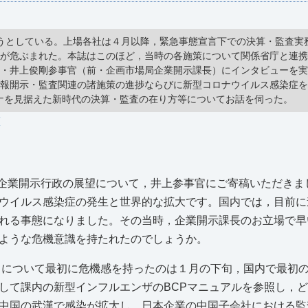
ろうとしている。上場各社は４月以降，緊急事態宣言下での決算・監査実
体が危ぶまれた。本誌はこのほど，当時の各施策について関係省庁と連
局・井上俊剛参事官（前・企画市場局企業開示課長）にインタビューを
情報開示・監査関連の諸施策の進捗ならびに新型コロナウイルス感染症
rコロナを見据えた新時代の決算・監査の在り方等についてお話を伺った。
応
の企業開示行政の展望について，井上参事官にご寄稿いただきま
ウイルス感染症の発生と世界的な拡大です。国内では，目前に
れる事態になりました。その当時，企業開示課長のお立場で早
ような危機意識を持たれたのでしょうか。
について最初に危機感を持ったのは１月の下旬，国内で最初
して課内の新型インフルエンザのBCPマニュアルを参照し，
中国の武漢で感染が拡大し，日本企業の中国子会社における監