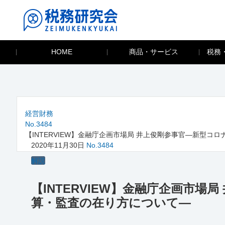
HOME
商品・サービス
税務
経営財務
No.3484
【INTERVIEW】金融庁企画市場局 井上俊剛参事官―新型
2020年11月30日
No.3484
解説
【INTERVIEW】金融庁企画市
算・監査の在り方について―