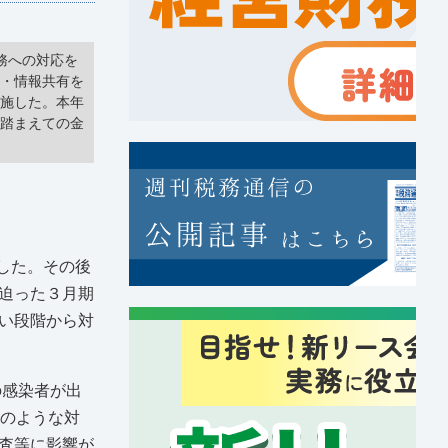
務への対応を
携・情報共有を
実施した。本年
を踏まえての金
した。その後
迫った３月期
い段階から対
の感染者が出
どのような対
査等に影響が