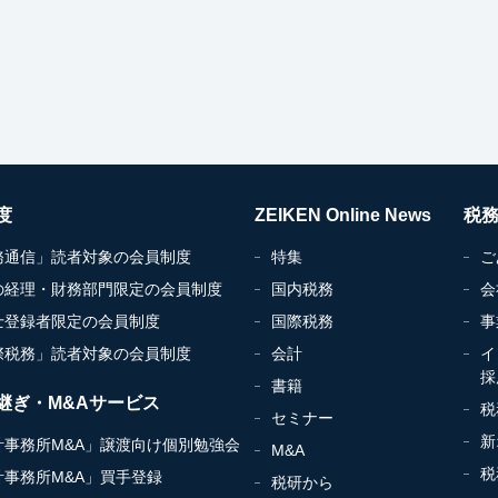
度
ZEIKEN Online News
税
務通信」読者対象の会員制度
特集
ご
の経理・財務部門限定の会員制度
国内税務
会
士登録者限定の会員制度
国際税務
事
際税務」読者対象の会員制度
会計
イ
採
書籍
継ぎ・M&Aサービス
税
セミナー
新
計事務所M&A」譲渡向け個別勉強会
M&A
税
計事務所M&A」買手登録
税研から