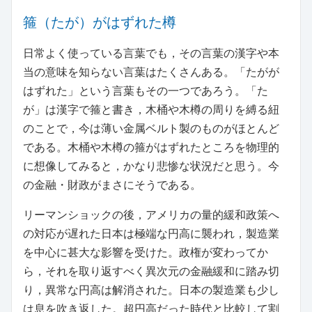
箍（たが）がはずれた樽
日常よく使っている言葉でも，その言葉の漢字や本
当の意味を知らない言葉はたくさんある。「たがが
はずれた」という言葉もその一つであろう。「た
が」は漢字で箍と書き，木桶や木樽の周りを縛る紐
のことで，今は薄い金属ベルト製のものがほとんど
である。木桶や木樽の箍がはずれたところを物理的
に想像してみると，かなり悲惨な状況だと思う。今
の金融・財政がまさにそうである。
リーマンショックの後，アメリカの量的緩和政策へ
の対応が遅れた日本は極端な円高に襲われ，製造業
を中心に甚大な影響を受けた。政権が変わってか
ら，それを取り返すべく異次元の金融緩和に踏み切
り，異常な円高は解消された。日本の製造業も少し
は息を吹き返した。超円高だった時代と比較して割