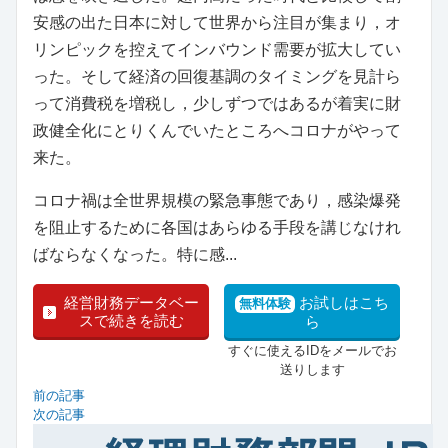
安感の出た日本に対して世界から注目が集まり，オ
リンピックを控えてインバウンド需要が拡大してい
った。そして経済の回復基調のタイミングを見計ら
って消費税を増税し，少しずつではあるが着実に財
政健全化にとりくんでいたところへコロナがやって
来た。
コロナ禍は全世界規模の緊急事態であり，感染爆発
を阻止するために各国はあらゆる手段を講じなけれ
ばならなくなった。特に感...
経営財務データベー
お試しはこち
無料体験
スで続きを読む
ら
すぐに使えるIDをメールでお
送りします
前の記事
次の記事