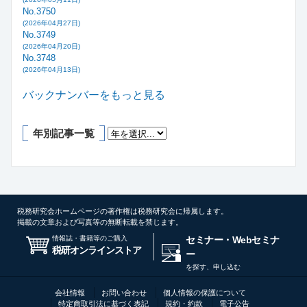
No.3750
(2026年04月27日)
No.3749
(2026年04月20日)
No.3748
(2026年04月13日)
バックナンバーをもっと見る
年別記事一覧
税務研究会ホームページの著作権は税務研究会に帰属します。
掲載の文章および写真等の無断転載を禁じます。
情報誌・書籍等のご購入
セミナー・Webセミナ
税研オンラインストア
ー
を探す、申し込む
会社情報
お問い合わせ
個人情報の保護について
特定商取引法に基づく表記
規約・約款
電子公告