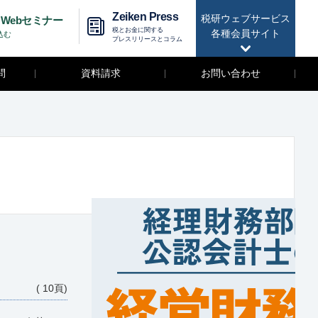
Zeiken Press
税研ウェブサービス
Webセミナー
税とお金に関する
各種会員サイト
込む
プレスリリースとコラム
問
資料請求
お問い合わせ
( 10頁)