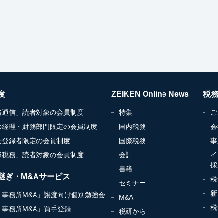
度
ZEIKEN Online News
税
務通信」読者対象の会員制度
特集
ご
の経理・財務部門限定の会員制度
国内税務
会
士登録者限定の会員制度
国際税務
事
際税務」読者対象の会員制度
会計
イ
採
書籍
継ぎ・M&Aサービス
税
セミナー
新
計事務所M&A」譲渡向け個別勉強会
M&A
税
計事務所M&A」買手登録
税研から