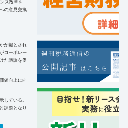
ナンス改革を
への意見交換
かが鍵とされ
がコーポレー
けた議論を促
価値向上に向
示している。
討課題となり