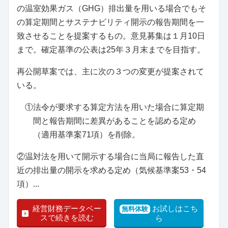
の温室効果ガス（GHG）排出量を用いる場合でもそ
の算定期間とサステナビリティ開示の報告期間を一
致させることを提案するもの。意見募集は１月10日
まで。確定基準の公表は25年３月末までを目指す。
再公開草案では、主に次の３つの変更が提案されて
いる。
①法令が要求する算定方法を用いた場合に算定期
間と報告期間に差異があることを認める定め
（適用基準案71項）を削除。
②温対法を用いて開示する場合に当局に報告した直
近の排出量の開示を求める定め（気候基準案53・54
項）...
経営財務データベー
お試しはこち
無料体験
スで続きを読む
ら