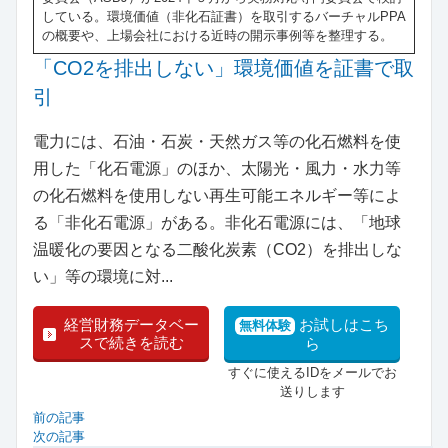
している。環境価値（非化石証書）を取引するバーチャルPPA
の概要や、上場会社における近時の開示事例等を整理する。
「CO2を排出しない」環境価値を証書で取
引
電力には、石油・石炭・天然ガス等の化石燃料を使
用した「化石電源」のほか、太陽光・風力・水力等
の化石燃料を使用しない再生可能エネルギー等によ
る「非化石電源」がある。非化石電源には、「地球
温暖化の要因となる二酸化炭素（CO2）を排出しな
い」等の環境に対...
経営財務データベー
お試しはこち
無料体験
スで続きを読む
ら
すぐに使えるIDをメールでお
送りします
前の記事
次の記事