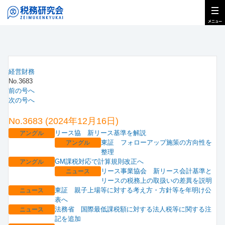
経営財務
No.3683
前の号へ
次の号へ
No.3683 (2024年12月16日)
リース協 新リース基準を解説
アングル
東証 フォローアップ施策の方向性を
アングル
整理
GM課税対応で計算規則改正へ
アングル
リース事業協会 新リース会計基準と
ニュース
リースの税務上の取扱いの差異を説明
東証 親子上場等に対する考え方・方針等を年明け公
ニュース
表へ
法務省 国際最低課税額に対する法人税等に関する注
ニュース
記を追加