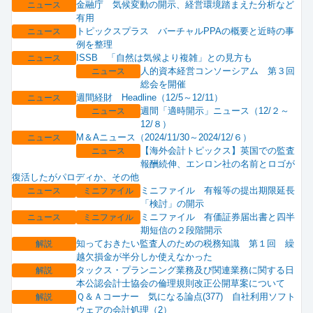
金融庁 気候変動の開示、経営環境踏まえた分析など
ニュース
有用
トピックスプラス バーチャルPPAの概要と近時の事
ニュース
例を整理
ISSB 「自然は気候より複雑」との見方も
ニュース
人的資本経営コンソーシアム 第３回
ニュース
総会を開催
週間経財 Headline（12/5～12/11）
ニュース
週間「適時開示」ニュース（12/２～
ニュース
12/８）
M＆Aニュース（2024/11/30～2024/12/６）
ニュース
【海外会計トピックス】英国での監査
ニュース
報酬続伸、エンロン社の名前とロゴが
復活したがパロディか、その他
ミニファイル 有報等の提出期限延長
ニュース
ミニファイル
「検討」の開示
ミニファイル 有価証券届出書と四半
ニュース
ミニファイル
期短信の２段階開示
知っておきたい監査人のための税務知識 第１回 繰
解説
越欠損金が半分しか使えなかった
タックス・プランニング業務及び関連業務に関する日
解説
本公認会計士協会の倫理規則改正公開草案について
Ｑ＆Ａコーナー 気になる論点(377) 自社利用ソフト
解説
ウェアの会計処理（2）