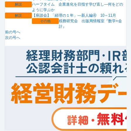
ハーフタイム 企業進化を目指す学び直し―何をどの
解説
ように学ぶか
【座談会】「経理の１年」―新人編④ 10～11月
解説
税務研究会 出版局情報室『数学×会
その他
計』
前の号へ
次の号へ