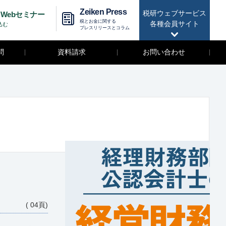
Zeiken Press
税研ウェブサービス
Webセミナー
税とお金に関する
各種会員サイト
込む
プレスリリースとコラム
問
資料請求
お問い合わせ
( 04頁)