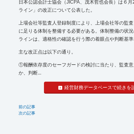
日本公認会計士協会（JICPA、茂木哲也会長）は６
ライン」の改正について公表した。
上場会社等監査人登録制度により、上場会社等の監査
に足りる体制を整備する必要がある。体制整備の状況
ラインは、適格性の確認を行う際の着眼点や判断基準
主な改正点は以下の通り。
①報酬依存度のセーフガードの検討に当たり、監査意
か、判断...
経営財務データベースで続きを
前の記事
次の記事