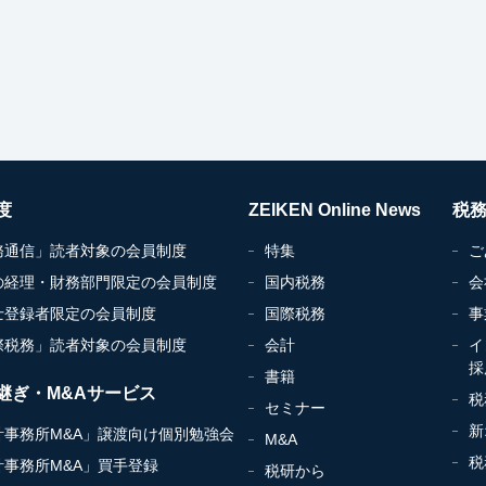
度
ZEIKEN Online News
税
務通信」読者対象の会員制度
特集
ご
の経理・財務部門限定の会員制度
国内税務
会
士登録者限定の会員制度
国際税務
事
際税務」読者対象の会員制度
会計
イ
採
書籍
継ぎ・M&Aサービス
税
セミナー
新
計事務所M&A」譲渡向け個別勉強会
M&A
税
計事務所M&A」買手登録
税研から