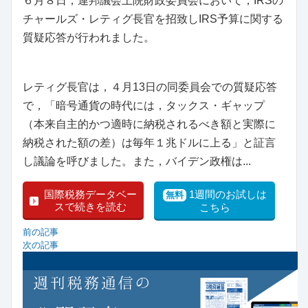
６月８日，連邦議会上院財政委員会において，IRSの
チャールズ・レティグ長官を招致しIRS予算に関する
質疑応答が行われました。
レティグ長官は，４月13日の同委員会での質疑応答
で，「暗号通貨の時代には，タックス・ギャップ
（本来自主的かつ適時に納税されるべき額と実際に
納税された額の差）は毎年１兆ドルに上る」と証言
し議論を呼びました。また，バイデン政権は...
国際税務データベー
1週間のお試しは
無料
スで続きを読む
こちら
前の記事
次の記事