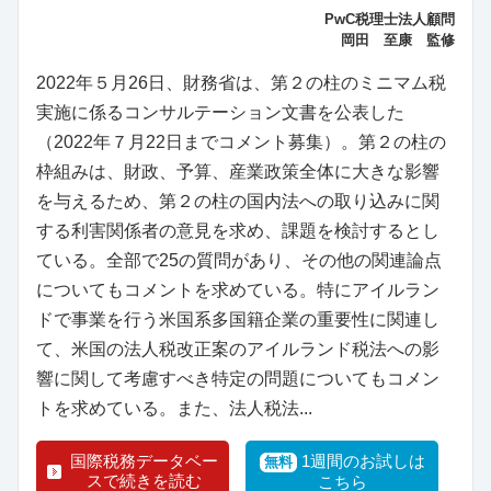
PwC税理士法人顧問
岡田 至康 監修
2022年５月26日、財務省は、第２の柱のミニマム税
実施に係るコンサルテーション文書を公表した
（2022年７月22日までコメント募集）。第２の柱の
枠組みは、財政、予算、産業政策全体に大きな影響
を与えるため、第２の柱の国内法への取り込みに関
する利害関係者の意見を求め、課題を検討するとし
ている。全部で25の質問があり、その他の関連論点
についてもコメントを求めている。特にアイルラン
ドで事業を行う米国系多国籍企業の重要性に関連し
て、米国の法人税改正案のアイルランド税法への影
響に関して考慮すべき特定の問題についてもコメン
トを求めている。また、法人税法...
国際税務データベー
1週間のお試しは
無料
スで続きを読む
こちら