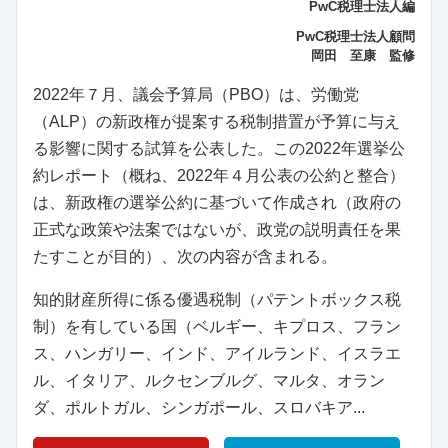
PwC税理士法人編
PwC税理士法人顧問
岡田 至康 監修
2022年７月、議会予算局（PBO）は、労働党
（ALP）の新政権が提案する税制措置が予算に与え
る影響に関する試算を公表した。この2022年選挙公
約レポート（概ね、2022年４月公表の公約と整合）
は、新政権の選挙公約に基づいて作成され（政府の
正式な政策や法案ではないが、政党の説明責任を果
たすことが目的）、次の内容が含まれる。
知的財産所得に係る優遇税制（パテントボックス税
制）を有している国（ベルギー、キプロス、フラン
ス、ハンガリー、インド、アイルランド、イスラエ
ル、イタリア、ルクセンブルグ、マルタ、オラン
ダ、ポルトガル、シンガポール、スロバキア...