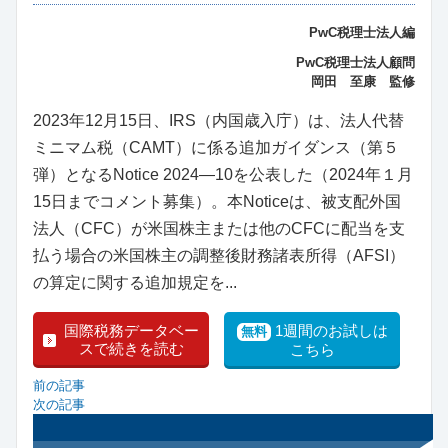
PwC税理士法人編
PwC税理士法人顧問
岡田 至康 監修
2023年12月15日、IRS（内国歳入庁）は、法人代替
ミニマム税（CAMT）に係る追加ガイダンス（第５
弾）となるNotice 2024―10を公表した（2024年１月
15日までコメント募集）。本Noticeは、被支配外国
法人（CFC）が米国株主または他のCFCに配当を支
払う場合の米国株主の調整後財務諸表所得（AFSI）
の算定に関する追加規定を...
国際税務データベー
1週間のお試しは
無料
スで続きを読む
こちら
前の記事
次の記事