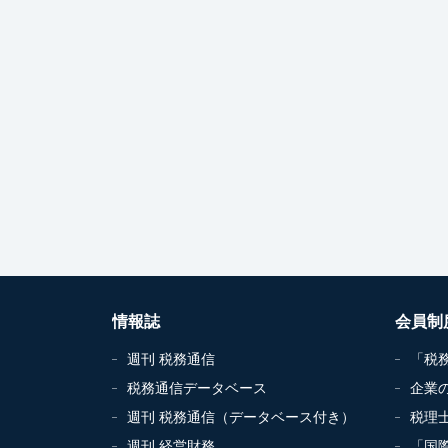
情報誌
会員制
週刊 税務通信
「税
税務通信データベース
企業
週刊 税務通信（データベース付き）
税理
週刊 経営財務
「国