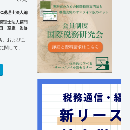
wC税理士法人編
C税理士法人顧問
田 至康 監修
条、およびこ
に関して、