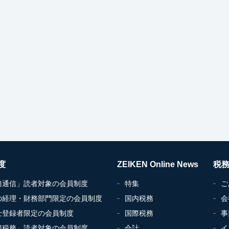
度
ZEIKEN Online News
税
務通信」読者対象の会員制度
特集
ご
の経理・財務部門限定の会員制度
国内税務
会
士登録者限定の会員制度
国際税務
事
際税務」読者対象の会員制度
会計
イ