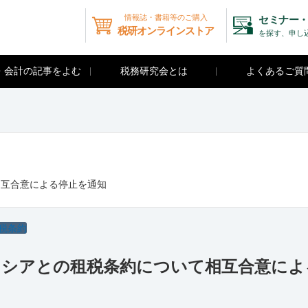
情報誌・書籍等のご購入
セミナー・
税研オンラインストア
を探す、申し
・会計の記事をよむ
税務研究会とは
よくあるご質
ついて相互合意による停止を通知
税条約
ry 米国 ロシアとの租税条約について相互合意に