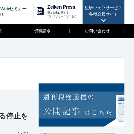
Zeiken Press
税研ウェブサービス
Webセミナー
税とお金に関する
各種会員サイト
込む
プレスリリースとコラム
問
資料請求
お問い合わせ
よる停止を
( 7頁)